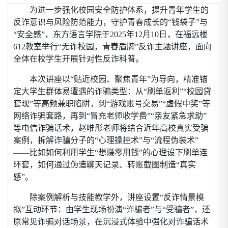
为进一步强化校园安全防护体系，提升青年学生的
反诈意识与风险防范能力，守护青春成长的“钱袋子”与
“安全感”，东方语言学院于
2025
年
12
月
10
日，在福远楼
612
教室举行“无诈校园，青春盾牌”反诈主题讲座，面向
全体在校学生开展针对性反诈科普。
本次讲座以“贴近校园、聚焦青年”为导向，精准锚
定大学生群体易遭遇的诈骗类型：从“刷单返利”“校园贷
套现”等高频兼职陷阱，到“游戏账号交易”“虚假中奖”等
网络诈骗套路，再到“冒充老师收学费”“亲友紧急求助”
等电信诈骗话术，赵唯彤老师将结合近年高校真实受骗
案例，拆解诈骗分子的“心理操控术”与“流程伪装术”
——比如如何利用学生“想赚零用钱”的心理设下刷单连
环套，如何通过伪造聊天记录、转账截图制造“真实
感”。
除案例解析与技能教学外，讲座设置“反诈情景模
拟”互动环节：由学生现场扮演“诈骗者”与“受骗者”，还
原常见诈骗对话场景，在沉浸式体验中强化对诈骗话术